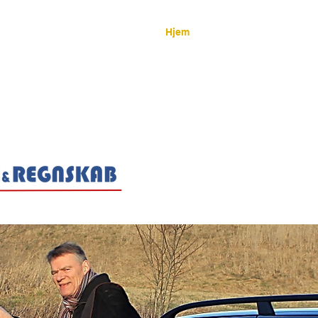
Hjem
Om os
Ydels